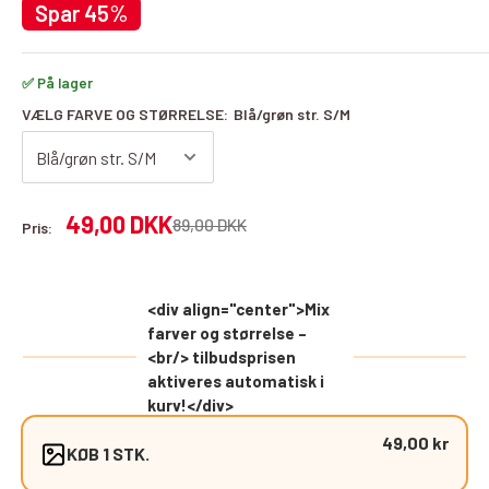
Spar 45%
✅ På lager
VÆLG FARVE OG STØRRELSE:
Blå/grøn str. S/M
Udsalgspris
49,00 DKK
Almindelig
89,00 DKK
Pris:
pris
<div align="center">Mix
farver og størrelse –
<br/> tilbudsprisen
aktiveres automatisk i
kurv!</div>
49,00 kr
KØB 1 STK.