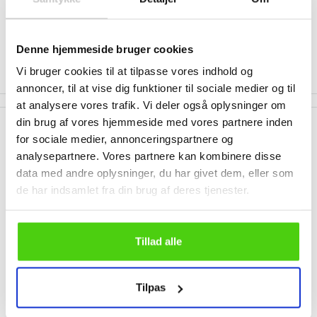
Fri fragt på alle massagestole!
** Levering afhænger af hvornår på dagen ordre er lagt!
Denne hjemmeside bruger cookies
Vi bruger cookies til at tilpasse vores indhold og
annoncer, til at vise dig funktioner til sociale medier og til
at analysere vores trafik. Vi deler også oplysninger om
din brug af vores hjemmeside med vores partnere inden
Beskrivelse
for sociale medier, annonceringspartnere og
analysepartnere. Vores partnere kan kombinere disse
Komfortabel støttestrømper til ham &
data med andre oplysninger, du har givet dem, eller som
hende
de har indsamlet fra din brug af deres tjenester.
Sidder du meget ned i løbet af dagen? Døjer du med hævede ben?
Så prøv et af vore lækre og komfortable luksus nylon-
Tillad alle
støtte/kompressionsstrømper i top kvalitet og moderigtigt
design. Perfekt til dig, der vil forhindre træthed i ben og fødder, har
Tilpas
længerevarende stående eller sidende arbejde, rejser meget i tog
eller bil, er gravid, eller tendens til åreknuder. Strømperne kaldes