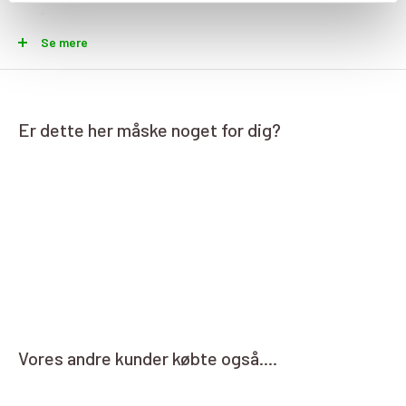
også sportsstrømper.
Se mere
Du får her et par smarte kompressions/støttestrømper der er
designet til både mænd og kvinder, produceret af nylon, polyester
og spandex, hvilket giver et højt nivieau af komfort og åndbarhed,
varmeledende og holder derfor dine fødder i en behagelig
Er dette her måske noget for dig?
temperatur hele dagen lang.
Størrelses guide
S/M = 37 - 41
L/XL = 41 - 46
Produkt information
Vores andre kunder købte også....
Tryk: 20-30mmHg
Materiale: 80% polyamid, 15% polyester, 5% elasthan