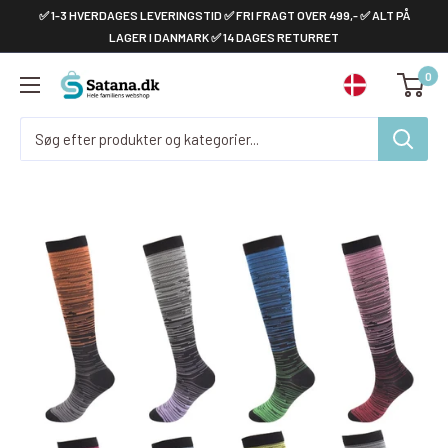
Gå
✅ 1-3 HVERDAGES LEVERINGSTID ✅ FRI FRAGT OVER 499,- ✅ ALT PÅ
til
LAGER I DANMARK ✅ 14 DAGES RETURRET
indhold
0
Satana.dk