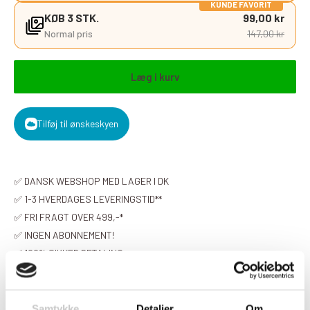
KUNDE FAVORIT
KØB 3 STK.
99,00 kr
Normal pris
147,00 kr
Læg i kurv
Tilføj til ønskeskyen
✅ DANSK WEBSHOP MED LAGER I DK
✅ 1-3 HVERDAGES LEVERINGSTID**
✅ FRI FRAGT OVER 499,-*
✅ INGEN ABONNEMENT!
✅ 100% SIKKER BETALING
✅ FREMRAGENDE PÅ TRUSTPILOT
✅ 14 DAGES BYTTE- OG RETURRET
✅ E-MÆRKET FOR DIN SIKKERHED
Samtykke
Detaljer
Om