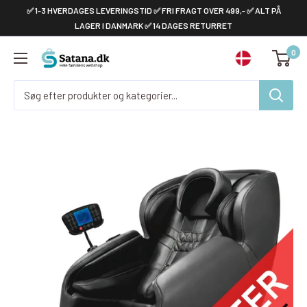
Gå
✅ 1-3 HVERDAGES LEVERINGSTID ✅ FRI FRAGT OVER 499,- ✅ ALT PÅ
til
LAGER I DANMARK ✅ 14 DAGES RETURRET
indhold
0
Satana.dk