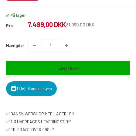
✅ På lager
Udsalgspris
7.499,00 DKK
Almindelig
31.999,00 DKK
Pris:
pris
Mængde:
Læg i kurv
Tilføj til ønskeskyen
✅ DANSK WEBSHOP MED LAGER I DK
✅ 1-3 HVERDAGES LEVERINGSTID**
✅ FRI FRAGT OVER 499,-*